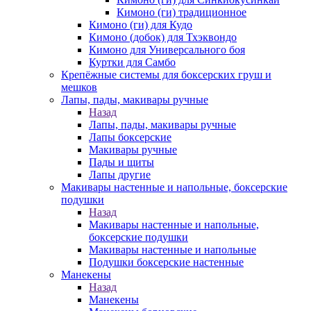
Кимоно (ги) традиционное
Кимоно (ги) для Кудо
Кимоно (добок) для Тхэквондо
Кимоно для Универсального боя
Куртки для Самбо
Крепёжные системы для боксерских груш и
мешков
Лапы, пады, макивары ручные
Назад
Лапы, пады, макивары ручные
Лапы боксерские
Макивары ручные
Пады и щиты
Лапы другие
Макивары настенные и напольные, боксерские
подушки
Назад
Макивары настенные и напольные,
боксерские подушки
Макивары настенные и напольные
Подушки боксерские настенные
Манекены
Назад
Манекены