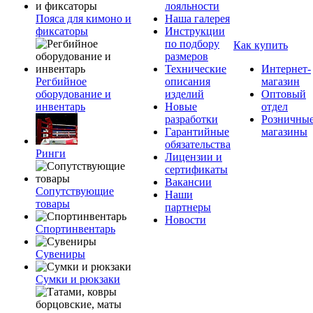
лояльности
Пояса для кимоно и
Наша галерея
фиксаторы
Инструкции
по подбору
Как купить
размеров
Технические
Интернет-
Регбийное
описания
магазин
оборудование и
изделий
Оптовый
инвентарь
Новые
отдел
разработки
Розничны
Гарантийные
магазины
обязательства
Ринги
Лицензии и
сертификаты
Вакансии
Сопутствующие
Наши
товары
партнеры
Новости
Спортинвентарь
Сувениры
Сумки и рюкзаки