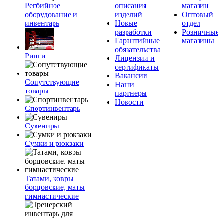
Регбийное
описания
магазин
оборудование и
изделий
Оптовый
инвентарь
Новые
отдел
разработки
Розничны
Гарантийные
магазины
обязательства
Ринги
Лицензии и
сертификаты
Вакансии
Сопутствующие
Наши
товары
партнеры
Новости
Спортинвентарь
Сувениры
Сумки и рюкзаки
Татами, ковры
борцовские, маты
гимнастические