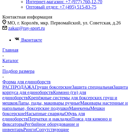
Интернет-магазин: +7 (977) 760-12-70
Оптовый отдел: +7 (495) 515-83-75
Контактная информация
МО, г. Королёв, мкр. Первомайский, ул. Советская, д.26
zakaz@ray-sport.ru
Вконтакте
Главная
-
Каталог
-
Подбор размерa
-
Форма для единоборств
РАСПРОДАЖА
Груши боксерские
Защита специальная
Защита
корпуса для единоборств
Кимоно (ги) для
единоборств
Крепёжные системы для боксерских груш и
мешков
Лапы, пады, макивары ручные
Макивары настенные и
напольные, боксерские подушки
Манекены
Мешки
боксерские
Насыпные снаряды
Обувь для
единоборств
Перчатки и накладки
Пояса для кимоно и
фиксаторы
Регбийное оборудование и
инвентарь
Ринги
Сопутствующие