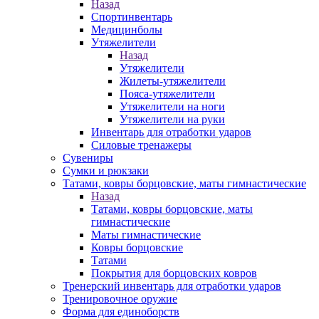
Назад
Спортинвентарь
Медицинболы
Утяжелители
Назад
Утяжелители
Жилеты-утяжелители
Пояса-утяжелители
Утяжелители на ноги
Утяжелители на руки
Инвентарь для отработки ударов
Силовые тренажеры
Сувениры
Сумки и рюкзаки
Татами, ковры борцовские, маты гимнастические
Назад
Татами, ковры борцовские, маты
гимнастические
Маты гимнастические
Ковры борцовские
Татами
Покрытия для борцовских ковров
Тренерский инвентарь для отработки ударов
Тренировочное оружие
Форма для единоборств