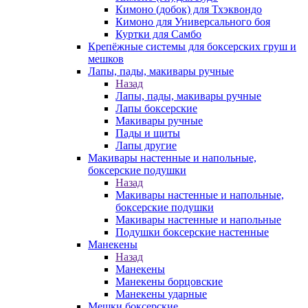
Кимоно (добок) для Тхэквондо
Кимоно для Универсального боя
Куртки для Самбо
Крепёжные системы для боксерских груш и
мешков
Лапы, пады, макивары ручные
Назад
Лапы, пады, макивары ручные
Лапы боксерские
Макивары ручные
Пады и щиты
Лапы другие
Макивары настенные и напольные,
боксерские подушки
Назад
Макивары настенные и напольные,
боксерские подушки
Макивары настенные и напольные
Подушки боксерские настенные
Манекены
Назад
Манекены
Манекены борцовские
Манекены ударные
Мешки боксерские