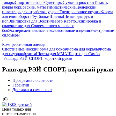
товары
Спортинвентарь
Сувениры
Сумки и рюкзаки
Татами,
ковры борцовские, маты гимнастические
Тренерский
инвентарь для отработки ударов
Тренировочное оружие
Форма
для единоборств
Футболки
Шлемы
Щитки для рук и
ног
Экипировка для Всестилевого Каратэ
Экипировка и
снаряжение для Современного мечевого
боя
Экспериментальные и эксклюзивные изделия
Электронные
силомеры
-
Компрессионная одежда
Спортивные носки
Форма для бокса
Форма для борьбы
Форма
для пауэрлифтинга
Шорты для ММА
Шорты для Самбо
-
Рашгард РЭЙ-СПОРТ, короткий рукав
Рашгард РЭЙ-СПОРТ, короткий рукав
Программа лояльности
Гарантии
Доставка и самовывоз
(0)
Цена только для
интернет-магазина