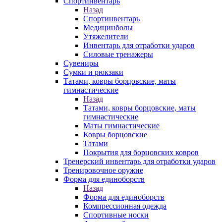
Спортинвентарь
Назад
Спортинвентарь
Медицинболы
Утяжелители
Инвентарь для отработки ударов
Силовые тренажеры
Сувениры
Сумки и рюкзаки
Татами, ковры борцовские, маты
гимнастические
Назад
Татами, ковры борцовские, маты
гимнастические
Маты гимнастические
Ковры борцовские
Татами
Покрытия для борцовских ковров
Тренерский инвентарь для отработки ударов
Тренировочное оружие
Форма для единоборств
Назад
Форма для единоборств
Компрессионная одежда
Спортивные носки