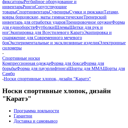
фиксаторы
Регбийное оборудование и
инвентарь
Ринги
Сопутствующие
товары
Спортинвентарь
Сувениры
Сумки и рюкзаки
Татами,
ковры борцовские, маты гимнастические
Тренерский
инвентарь для отработки ударов
Тренировочное оружие
Форма
для единоборств
Футболки
Шлемы
Щитки для рук и
ног
Экипировка для Всестилевого Каратэ
Экипировка и
снаряжение для Современного мечевого
боя
Экспериментальные и эксклюзивные изделия
Электронные
силомеры
-
Спортивные носки
Компрессионная одежда
Форма для бокса
Форма для
борьбы
Форма для пауэрлифтинга
Шорты для ММА
Шорты для
Самбо
-
Носки спортивные хлопок, дизайн "Каратэ"
Носки спортивные хлопок, дизайн
"Каратэ"
Программа лояльности
Гарантии
Доставка и самовывоз