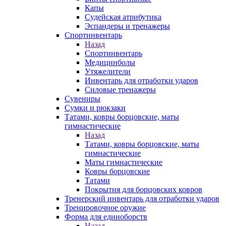
Капы
Судейская атрибутика
Эспандеры и тренажеры
Спортинвентарь
Назад
Спортинвентарь
Медицинболы
Утяжелители
Инвентарь для отработки ударов
Силовые тренажеры
Сувениры
Сумки и рюкзаки
Татами, ковры борцовские, маты
гимнастические
Назад
Татами, ковры борцовские, маты
гимнастические
Маты гимнастические
Ковры борцовские
Татами
Покрытия для борцовских ковров
Тренерский инвентарь для отработки ударов
Тренировочное оружие
Форма для единоборств
Назад