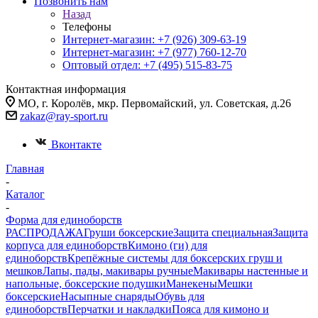
Позвонить нам
Назад
Телефоны
Интернет-магазин: +7 (926) 309-63-19
Интернет-магазин: +7 (977) 760-12-70
Оптовый отдел: +7 (495) 515-83-75
Контактная информация
МО, г. Королёв, мкр. Первомайский, ул. Советская, д.26
zakaz@ray-sport.ru
Вконтакте
Главная
-
Каталог
-
Форма для единоборств
РАСПРОДАЖА
Груши боксерские
Защита специальная
Защита
корпуса для единоборств
Кимоно (ги) для
единоборств
Крепёжные системы для боксерских груш и
мешков
Лапы, пады, макивары ручные
Макивары настенные и
напольные, боксерские подушки
Манекены
Мешки
боксерские
Насыпные снаряды
Обувь для
единоборств
Перчатки и накладки
Пояса для кимоно и