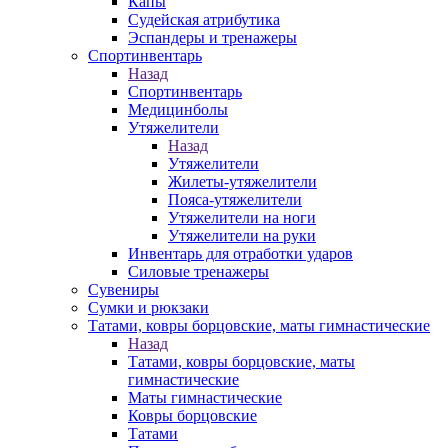
Капы
Судейская атрибутика
Эспандеры и тренажеры
Спортинвентарь
Назад
Спортинвентарь
Медицинболы
Утяжелители
Назад
Утяжелители
Жилеты-утяжелители
Пояса-утяжелители
Утяжелители на ноги
Утяжелители на руки
Инвентарь для отработки ударов
Силовые тренажеры
Сувениры
Сумки и рюкзаки
Татами, ковры борцовские, маты гимнастические
Назад
Татами, ковры борцовские, маты
гимнастические
Маты гимнастические
Ковры борцовские
Татами