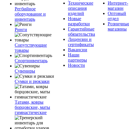
Технические
Интернет-
описания
магазин
Регбийное
изделий
Оптовый
оборудование и
Новые
отдел
инвентарь
разработки
Розничны
Гарантийные
магазины
Ринги
обязательства
Лицензии и
сертификаты
Сопутствующие
Вакансии
товары
Наши
партнеры
Спортинвентарь
Новости
Сувениры
Сумки и рюкзаки
Татами, ковры
борцовские, маты
гимнастические