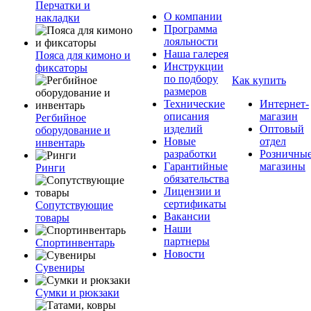
Перчатки и
О компании
накладки
Программа
лояльности
Наша галерея
Пояса для кимоно и
Инструкции
фиксаторы
по подбору
Как купить
размеров
Технические
Интернет-
описания
магазин
Регбийное
изделий
Оптовый
оборудование и
Новые
отдел
инвентарь
разработки
Розничны
Гарантийные
магазины
Ринги
обязательства
Лицензии и
сертификаты
Сопутствующие
Вакансии
товары
Наши
партнеры
Спортинвентарь
Новости
Сувениры
Сумки и рюкзаки