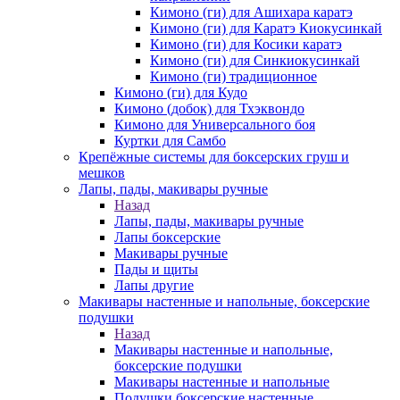
Кимоно (ги) для Ашихара каратэ
Кимоно (ги) для Каратэ Киокусинкай
Кимоно (ги) для Косики каратэ
Кимоно (ги) для Синкиокусинкай
Кимоно (ги) традиционное
Кимоно (ги) для Кудо
Кимоно (добок) для Тхэквондо
Кимоно для Универсального боя
Куртки для Самбо
Крепёжные системы для боксерских груш и
мешков
Лапы, пады, макивары ручные
Назад
Лапы, пады, макивары ручные
Лапы боксерские
Макивары ручные
Пады и щиты
Лапы другие
Макивары настенные и напольные, боксерские
подушки
Назад
Макивары настенные и напольные,
боксерские подушки
Макивары настенные и напольные
Подушки боксерские настенные