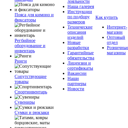
лояльности
Наша галерея
Инструкции
Пояса для кимоно и
по подбору
Как купить
фиксаторы
размеров
Технические
Интернет-
описания
магазин
изделий
Оптовый
Регбийное
Новые
отдел
оборудование и
разработки
Розничны
инвентарь
Гарантийные
магазины
обязательства
Ринги
Лицензии и
сертификаты
Вакансии
Сопутствующие
Наши
товары
партнеры
Новости
Спортинвентарь
Сувениры
Сумки и рюкзаки