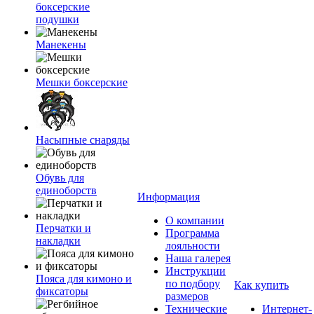
боксерские
подушки
Манекены
Мешки боксерские
Насыпные снаряды
Обувь для
единоборств
Информация
О компании
Перчатки и
Программа
накладки
лояльности
Наша галерея
Инструкции
Пояса для кимоно и
по подбору
Как купить
фиксаторы
размеров
Технические
Интернет-