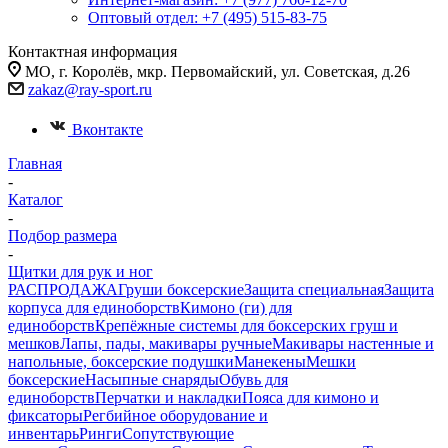
Оптовый отдел: +7 (495) 515-83-75
Контактная информация
МО, г. Королёв, мкр. Первомайский, ул. Советская, д.26
zakaz@ray-sport.ru
Вконтакте
Главная
-
Каталог
-
Подбор размерa
-
Щитки для рук и ног
РАСПРОДАЖА
Груши боксерские
Защита специальная
Защита
корпуса для единоборств
Кимоно (ги) для
единоборств
Крепёжные системы для боксерских груш и
мешков
Лапы, пады, макивары ручные
Макивары настенные и
напольные, боксерские подушки
Манекены
Мешки
боксерские
Насыпные снаряды
Обувь для
единоборств
Перчатки и накладки
Пояса для кимоно и
фиксаторы
Регбийное оборудование и
инвентарь
Ринги
Сопутствующие