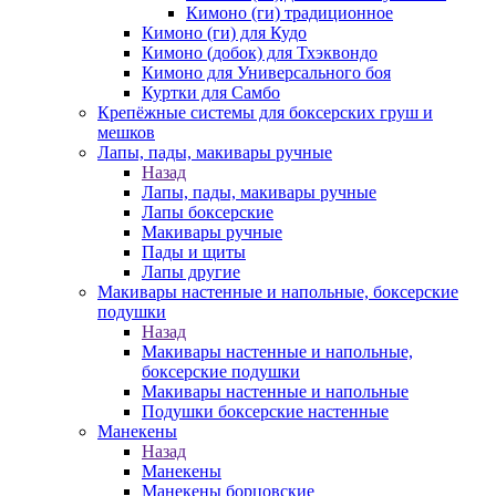
Кимоно (ги) традиционное
Кимоно (ги) для Кудо
Кимоно (добок) для Тхэквондо
Кимоно для Универсального боя
Куртки для Самбо
Крепёжные системы для боксерских груш и
мешков
Лапы, пады, макивары ручные
Назад
Лапы, пады, макивары ручные
Лапы боксерские
Макивары ручные
Пады и щиты
Лапы другие
Макивары настенные и напольные, боксерские
подушки
Назад
Макивары настенные и напольные,
боксерские подушки
Макивары настенные и напольные
Подушки боксерские настенные
Манекены
Назад
Манекены
Манекены борцовские