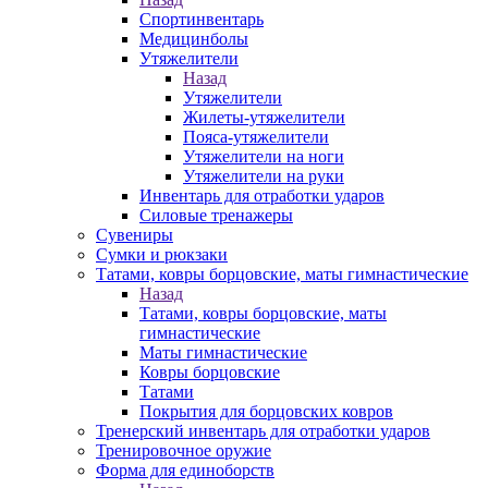
Спортинвентарь
Медицинболы
Утяжелители
Назад
Утяжелители
Жилеты-утяжелители
Пояса-утяжелители
Утяжелители на ноги
Утяжелители на руки
Инвентарь для отработки ударов
Силовые тренажеры
Сувениры
Сумки и рюкзаки
Татами, ковры борцовские, маты гимнастические
Назад
Татами, ковры борцовские, маты
гимнастические
Маты гимнастические
Ковры борцовские
Татами
Покрытия для борцовских ковров
Тренерский инвентарь для отработки ударов
Тренировочное оружие
Форма для единоборств