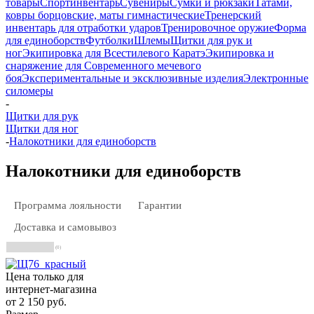
товары
Спортинвентарь
Сувениры
Сумки и рюкзаки
Татами,
ковры борцовские, маты гимнастические
Тренерский
инвентарь для отработки ударов
Тренировочное оружие
Форма
для единоборств
Футболки
Шлемы
Щитки для рук и
ног
Экипировка для Всестилевого Каратэ
Экипировка и
снаряжение для Современного мечевого
боя
Экспериментальные и эксклюзивные изделия
Электронные
силомеры
-
Щитки для рук
Щитки для ног
-
Налокотники для единоборств
Налокотники для единоборств
Программа лояльности
Гарантии
Доставка и самовывоз
(0)
Цена только для
интернет-магазина
от
2 150 руб.