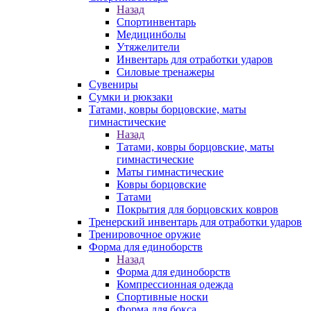
Назад
Спортинвентарь
Медицинболы
Утяжелители
Инвентарь для отработки ударов
Силовые тренажеры
Сувениры
Сумки и рюкзаки
Татами, ковры борцовские, маты
гимнастические
Назад
Татами, ковры борцовские, маты
гимнастические
Маты гимнастические
Ковры борцовские
Татами
Покрытия для борцовских ковров
Тренерский инвентарь для отработки ударов
Тренировочное оружие
Форма для единоборств
Назад
Форма для единоборств
Компрессионная одежда
Спортивные носки
Форма для бокса