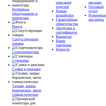
описания
магазин
изделий
Оптовый
Регбийное
Новые
отдел
оборудование и
разработки
Розничны
инвентарь
Гарантийные
магазины
обязательства
Ринги
Лицензии и
сертификаты
Вакансии
Сопутствующие
Наши
товары
партнеры
Новости
Спортинвентарь
Сувениры
Сумки и рюкзаки
Татами, ковры
борцовские, маты
гимнастические