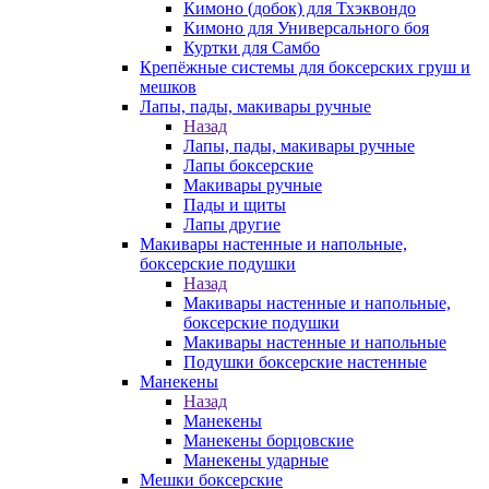
Кимоно (добок) для Тхэквондо
Кимоно для Универсального боя
Куртки для Самбо
Крепёжные системы для боксерских груш и
мешков
Лапы, пады, макивары ручные
Назад
Лапы, пады, макивары ручные
Лапы боксерские
Макивары ручные
Пады и щиты
Лапы другие
Макивары настенные и напольные,
боксерские подушки
Назад
Макивары настенные и напольные,
боксерские подушки
Макивары настенные и напольные
Подушки боксерские настенные
Манекены
Назад
Манекены
Манекены борцовские
Манекены ударные
Мешки боксерские