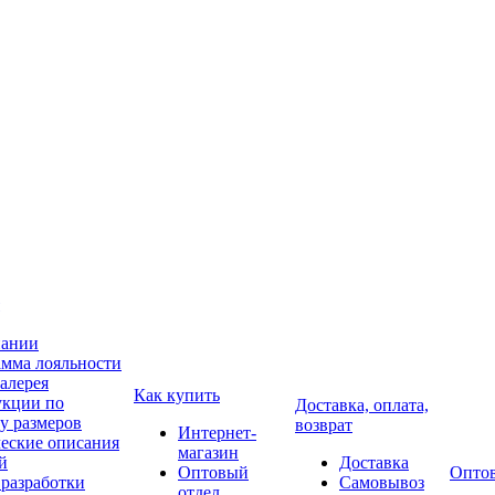
пании
мма лояльности
алерея
Как купить
укции по
Доставка, оплата,
у размеров
возврат
Интернет-
еские описания
магазин
й
Доставка
Оптовый
Опто
разработки
Самовывоз
отдел