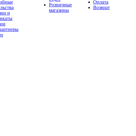
тийные
Оплата
Розничные
ельства
Возврат
магазины
зии и
фикаты
сии
партнеры
ти