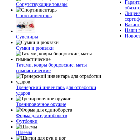
Гаран
Сопутствующие товары
обязат
Лицен
Спортинвентарь
серти
Вакан
Наши 
Новос
Сувениры
Сумки и рюкзаки
Татами, ковры борцовские, маты
гимнастические
Тренерский инвентарь для отработки
ударов
Тренировочное оружие
Форма для единоборств
Футболки
Шлемы