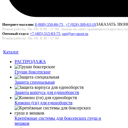
Интернет-магазин:
8 (800) 350-86-75,
+7 (926) 309-63-19
ЗАКАЗАТЬ ЗВОН
Режим работы: Пн.-Пт. 8:00 - 17:00. Заказы на сайте принимаются круглосут
Оптовый отдел:
+7 (495) 515-83-75
,
opt@ray-sport.ru
Режим работы: Пн.-Пт. 8:30 - 17:00
Каталог
РАСПРОДАЖА
Груши боксерские
Защита специальная
Защита корпуса для единоборств
Кимоно (ги) для единоборств
Крепёжные системы для боксерских груш и
мешков