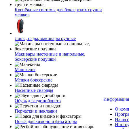
Крепёжные системы для боксерских груш и
мешков
Лапы, пады, макивары ручные
Макивары настенные и напольные,
боксерские подушки
Манекены
Мешки боксерские
Насыпные снаряды
Информация
Обувь для единоборств
О ком
Перчатки и накладки
Програ
Наша г
Пояса для кимоно и фиксаторы
Инстр