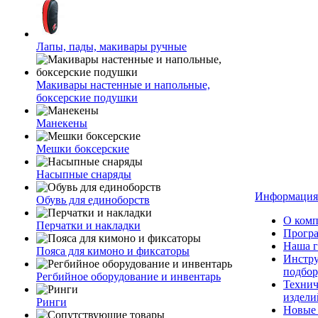
Лапы, пады, макивары ручные
Макивары настенные и напольные,
боксерские подушки
Манекены
Мешки боксерские
Насыпные снаряды
Информация
Обувь для единоборств
О ком
Перчатки и накладки
Програ
Наша г
Пояса для кимоно и фиксаторы
Инстр
подбор
Регбийное оборудование и инвентарь
Технич
издели
Ринги
Новые 