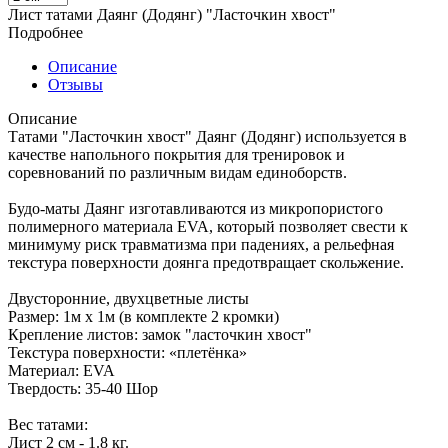
Лист татами Даянг (Додянг) "Ласточкин хвост"
Подробнее
Описание
Отзывы
Описание
Татами "Ласточкин хвост" Даянг (Додянг) используется в
качестве напольного покрытия для тренировок и
соревнований по различным видам единоборств.
Будо-маты Даянг изготавливаются из микропористого
полимерного материала EVA, который позволяет свести к
минимуму риск травматизма при падениях, а рельефная
текстура поверхности доянга предотвращает скольжение.
Двусторонние, двухцветные листы
Размер: 1м х 1м (в комплекте 2 кромки)
Крепление листов: замок "ласточкин хвост"
Текстура поверхности: «плетёнка»
Материал: EVA
Твердость: 35-40 Шор
Вес татами:
Лист 2 см - 1.8 кг.