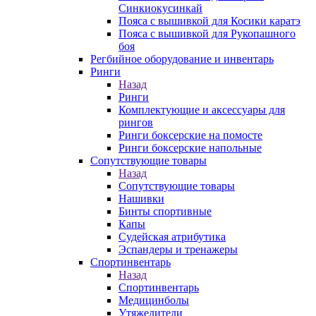
Синкиокусинкай
Пояса с вышивкой для Косики каратэ
Пояса с вышивкой для Рукопашного
боя
Регбийное оборудование и инвентарь
Ринги
Назад
Ринги
Комплектующие и аксессуары для
рингов
Ринги боксерские на помосте
Ринги боксерские напольные
Сопутствующие товары
Назад
Сопутствующие товары
Нашивки
Бинты спортивные
Капы
Судейская атрибутика
Эспандеры и тренажеры
Спортинвентарь
Назад
Спортинвентарь
Медицинболы
Утяжелители