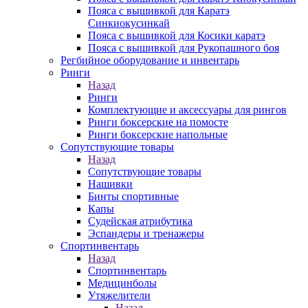
Пояса с вышивкой для Каратэ
Синкиокусинкай
Пояса с вышивкой для Косики каратэ
Пояса с вышивкой для Рукопашного боя
Регбийное оборудование и инвентарь
Ринги
Назад
Ринги
Комплектующие и аксессуары для рингов
Ринги боксерские на помосте
Ринги боксерские напольные
Сопутствующие товары
Назад
Сопутствующие товары
Нашивки
Бинты спортивные
Капы
Судейская атрибутика
Эспандеры и тренажеры
Спортинвентарь
Назад
Спортинвентарь
Медицинболы
Утяжелители
Назад