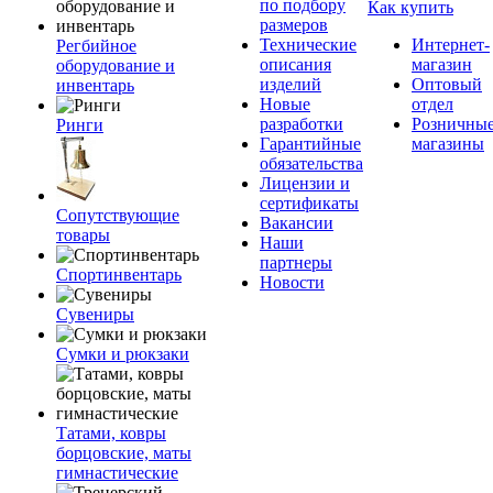
по подбору
Как купить
размеров
Технические
Интернет-
Регбийное
описания
магазин
оборудование и
изделий
Оптовый
инвентарь
Новые
отдел
разработки
Розничны
Ринги
Гарантийные
магазины
обязательства
Лицензии и
сертификаты
Сопутствующие
Вакансии
товары
Наши
партнеры
Спортинвентарь
Новости
Сувениры
Сумки и рюкзаки
Татами, ковры
борцовские, маты
гимнастические