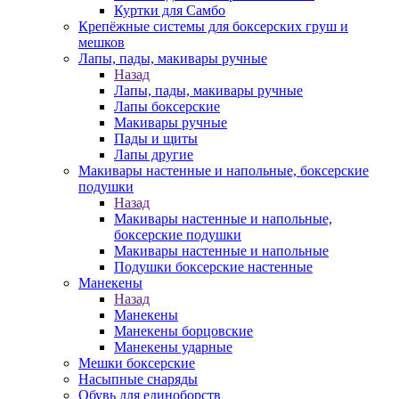
Куртки для Самбо
Крепёжные системы для боксерских груш и
мешков
Лапы, пады, макивары ручные
Назад
Лапы, пады, макивары ручные
Лапы боксерские
Макивары ручные
Пады и щиты
Лапы другие
Макивары настенные и напольные, боксерские
подушки
Назад
Макивары настенные и напольные,
боксерские подушки
Макивары настенные и напольные
Подушки боксерские настенные
Манекены
Назад
Манекены
Манекены борцовские
Манекены ударные
Мешки боксерские
Насыпные снаряды
Обувь для единоборств