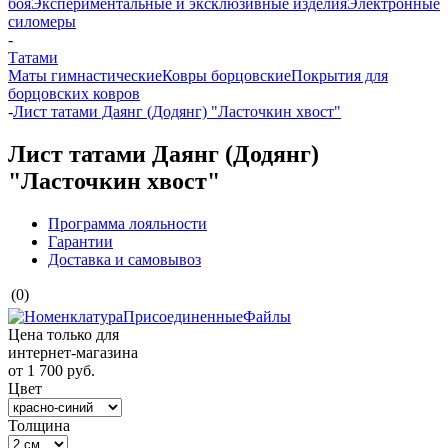
боя
Экспериментальные и эксклюзивные изделия
Электронные
силомеры
-
Татами
Маты гимнастические
Ковры борцовские
Покрытия для
борцовских ковров
-
Лист татами Даянг (Додянг) "Ласточкин хвост"
Лист татами Даянг (Додянг)
"Ласточкин хвост"
Программа лояльности
Гарантии
Доставка и самовывоз
(0)
Цена только для
интернет-магазина
от
1 700 руб.
Цвет
Толщина