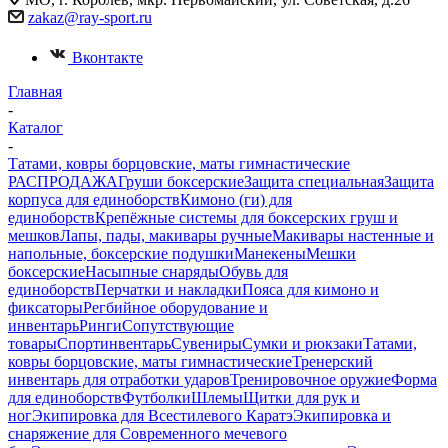
zakaz@ray-sport.ru
Вконтакте
Главная
-
Каталог
-
Татами, ковры борцовские, маты гимнастические
РАСПРОДАЖА
Груши боксерские
Защита специальная
Защита
корпуса для единоборств
Кимоно (ги) для
единоборств
Крепёжные системы для боксерских груш и
мешков
Лапы, пады, макивары ручные
Макивары настенные и
напольные, боксерские подушки
Манекены
Мешки
боксерские
Насыпные снаряды
Обувь для
единоборств
Перчатки и накладки
Пояса для кимоно и
фиксаторы
Регбийное оборудование и
инвентарь
Ринги
Сопутствующие
товары
Спортинвентарь
Сувениры
Сумки и рюкзаки
Татами,
ковры борцовские, маты гимнастические
Тренерский
инвентарь для отработки ударов
Тренировочное оружие
Форма
для единоборств
Футболки
Шлемы
Щитки для рук и
ног
Экипировка для Всестилевого Каратэ
Экипировка и
снаряжение для Современного мечевого