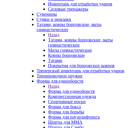
Инвентарь для отработки ударов
Силовые тренажеры
Сувениры
Сумки и рюкзаки
Татами, ковры борцовские, маты
гимнастические
Назад
Татами, ковры борцовские, маты
гимнастические
Маты гимнастические
Ковры борцовские
Татами
Покрытия для борцовских ковров
Тренерский инвентарь для отработки ударов
Тренировочное оружие
Форма для единоборств
Назад
Форма для единоборств
Компрессионная одежда
Спортивные носки
Форма для бокса
Форма для борьбы
Форма для пауэрлифтинга
Шорты для ММА
Шорты для Самбо