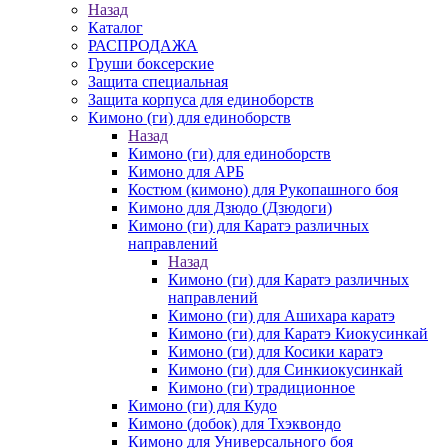
Назад
Каталог
РАСПРОДАЖА
Груши боксерские
Защита специальная
Защита корпуса для единоборств
Кимоно (ги) для единоборств
Назад
Кимоно (ги) для единоборств
Кимоно для АРБ
Костюм (кимоно) для Рукопашного боя
Кимоно для Дзюдо (Дзюдоги)
Кимоно (ги) для Каратэ различных
направлений
Назад
Кимоно (ги) для Каратэ различных
направлений
Кимоно (ги) для Ашихара каратэ
Кимоно (ги) для Каратэ Киокусинкай
Кимоно (ги) для Косики каратэ
Кимоно (ги) для Синкиокусинкай
Кимоно (ги) традиционное
Кимоно (ги) для Кудо
Кимоно (добок) для Тхэквондо
Кимоно для Универсального боя