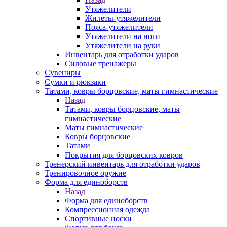
Утяжелители
Жилеты-утяжелители
Пояса-утяжелители
Утяжелители на ноги
Утяжелители на руки
Инвентарь для отработки ударов
Силовые тренажеры
Сувениры
Сумки и рюкзаки
Татами, ковры борцовские, маты гимнастические
Назад
Татами, ковры борцовские, маты
гимнастические
Маты гимнастические
Ковры борцовские
Татами
Покрытия для борцовских ковров
Тренерский инвентарь для отработки ударов
Тренировочное оружие
Форма для единоборств
Назад
Форма для единоборств
Компрессионная одежда
Спортивные носки