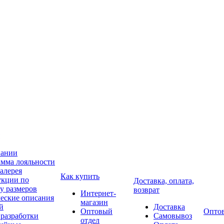
пании
мма лояльности
алерея
Как купить
укции по
Доставка, оплата,
у размеров
возврат
Интернет-
еские описания
магазин
й
Доставка
Оптовый
Опто
разработки
Самовывоз
отдел