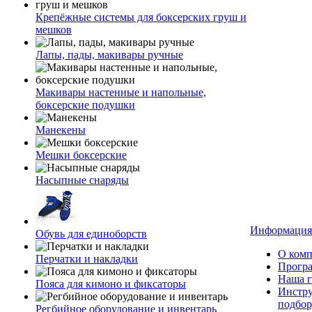
Крепёжные системы для боксерских груш и
мешков
Лапы, пады, макивары ручные
Макивары настенные и напольные,
боксерские подушки
Манекены
Мешки боксерские
Насыпные снаряды
Информация
Обувь для единоборств
О ком
Перчатки и накладки
Програ
Наша г
Пояса для кимоно и фиксаторы
Инстр
подбор
Регбийное оборудование и инвентарь