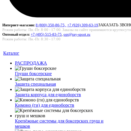
Интернет-магазин:
8 (800) 350-86-75,
+7 (926) 309-63-19
ЗАКАЗАТЬ ЗВОН
Режим работы: Пн.-Пт. 8:00 - 17:00. Заказы на сайте принимаются круглосут
Оптовый отдел:
+7 (495) 515-83-75
,
opt@ray-sport.ru
Режим работы: Пн.-Пт. 8:30 - 17:00
Каталог
РАСПРОДАЖА
Груши боксерские
Защита специальная
Защита корпуса для единоборств
Кимоно (ги) для единоборств
Крепёжные системы для боксерских груш и
мешков