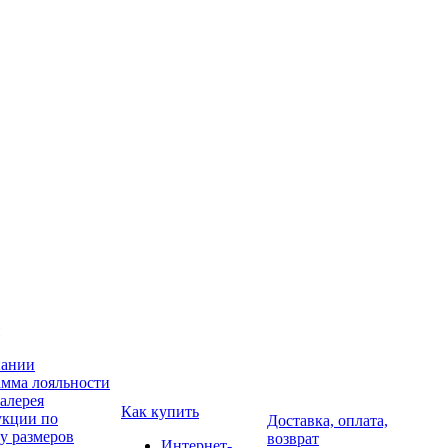
пании
мма лояльности
алерея
Как купить
укции по
Доставка, оплата,
у размеров
возврат
Интернет-