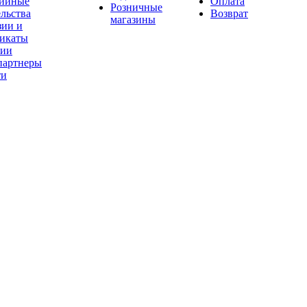
тийные
Оплата
Розничные
ельства
Возврат
магазины
зии и
фикаты
сии
партнеры
ти