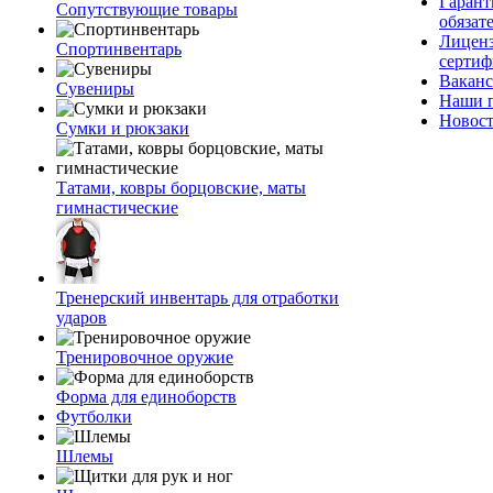
Гаран
Сопутствующие товары
обязат
Лицен
Спортинвентарь
серти
Вакан
Сувениры
Наши 
Новос
Сумки и рюкзаки
Татами, ковры борцовские, маты
гимнастические
Тренерский инвентарь для отработки
ударов
Тренировочное оружие
Форма для единоборств
Футболки
Шлемы