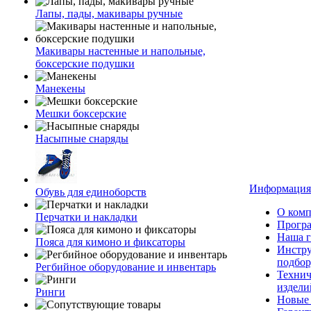
Лапы, пады, макивары ручные
Макивары настенные и напольные,
боксерские подушки
Манекены
Мешки боксерские
Насыпные снаряды
Информация
Обувь для единоборств
О ком
Перчатки и накладки
Програ
Наша г
Пояса для кимоно и фиксаторы
Инстр
подбор
Регбийное оборудование и инвентарь
Технич
издели
Ринги
Новые 